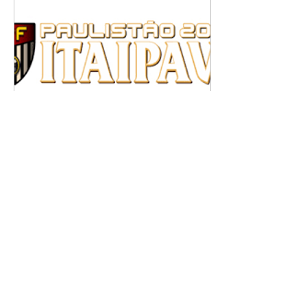
1 de abr. de 2016
∙
1
min
Cobertura do
Campeonato Paulista ,
São Paulo x São Bento
O Campeonato Paulista
de Futebol, mais
conhecido como
Campeonato Paulista ou
ainda Paulistão, é a
competição profissional
desse esporte...