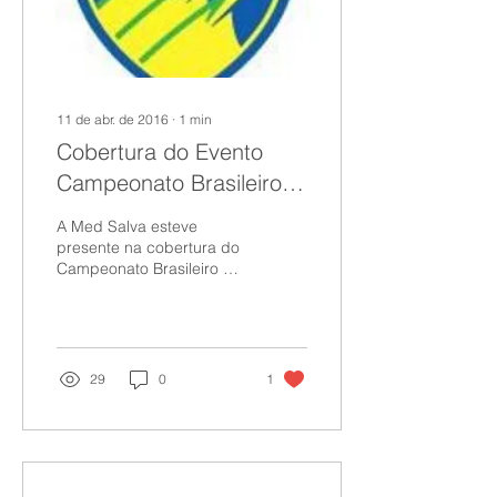
11 de abr. de 2016
∙
1
min
Cobertura do Evento
Campeonato Brasileiro
de Remo
A Med Salva esteve
presente na cobertura do
Campeonato Brasileiro de
Remo 2016 , realizado na
raia Olímpica da USP
entre os dias 07 a 10...
29
0
1