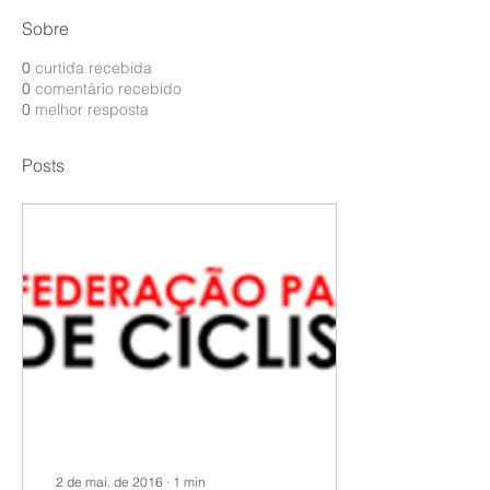
Sobre
0
curtida recebida
0
comentário recebido
0
melhor resposta
Posts
2 de mai. de 2016
∙
1
min