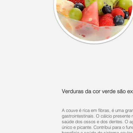
Verduras da cor verde são ex
A couve é rica em fibras, é uma gr
gastrointestinais. O cálcio present
saúde dos ossos e dos dentes. O a
único e picante. Contribui para o f
beneficia a saúde do sistema ocula