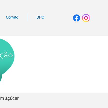
Contato
DPO
ação
êm açúcar