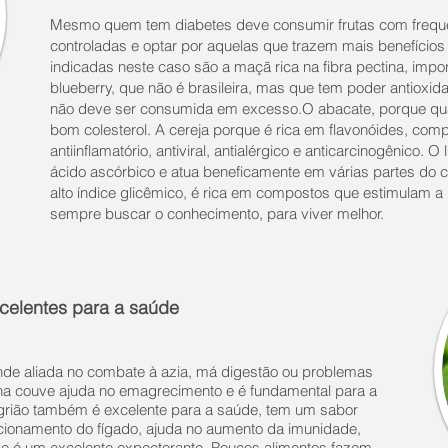
Mesmo quem tem diabetes deve consumir frutas com frequ
controladas e optar por aquelas que trazem mais benefícios
indicadas neste caso são a maçã rica na fibra pectina, impor
blueberry, que não é brasileira, mas que tem poder antioxi
não deve ser consumida em excesso.O abacate, porque qu
bom colesterol. A cereja porque é rica em flavonóides, comp
antiinflamatório, antiviral, antialérgico e anticarcinogênico. O
ácido ascórbico e atua beneficamente em várias partes do 
alto índice glicêmico, é rica em compostos que estimulam a l
sempre buscar o conhecimento, para viver melhor.
celentes para a saúde
ande aliada no combate à azia, má digestão ou problemas
e na couve ajuda no emagrecimento e é fundamental para a
grião também é excelente para a saúde, tem um sabor
uncionamento do fígado, ajuda no aumento da imunidade,
r e é um excelente expectorante. Poucos alimentos fazem