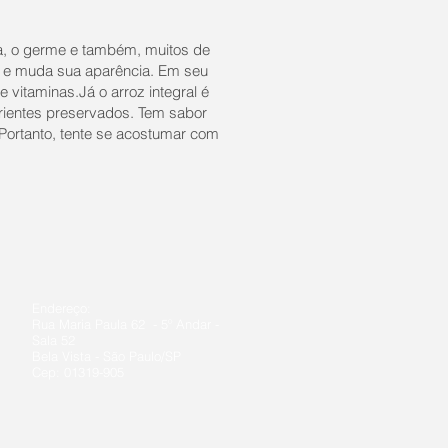
a, o germe e também, muitos de
ão e muda sua aparência. Em seu
e vitaminas.Já o arroz integral é
rientes preservados. Tem sabor
Portanto, tente se acostumar com
Endereço:
Rua Maria Paula 62 - 5º Andar -
Sala 52
Bela Vista - São Paulo/SP
Cep: 01319-905