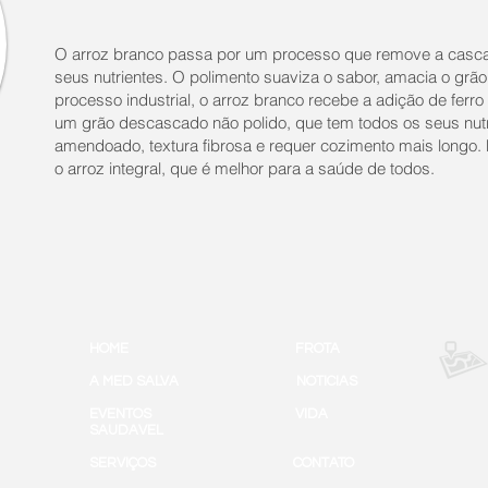
O arroz branco passa por um processo que remove a casc
seus nutrientes. O polimento suaviza o sabor, amacia o gr
processo industrial, o arroz branco recebe a adição de ferro 
um grão descascado não polido, que tem todos os seus nut
amendoado, textura fibrosa e requer cozimento mais longo. 
o arroz integral, que é melhor para a saúde de todos.
HOME
FROTA
A MED SALVA
NOTICIAS
EVENTOS
VIDA
SAUDAVEL
SERVIÇOS
CONTATO