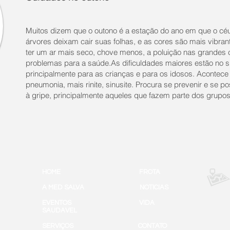
Muitos dizem que o outono é a estação do ano em que o céu 
árvores deixam cair suas folhas, e as cores são mais vibra
ter um ar mais seco, chove menos, a poluição nas grandes c
problemas para a saúde.
As dificuldades maiores estão no si
principalmente para as crianças e para os idosos. Acontece 
pneumonia, mais rinite, sinusite. Procura se prevenir e se 
à gripe, principalmente aqueles que fazem parte dos grupos
HOME
FROTA
A MED SALVA
NOTICIAS
EVENTOS
VIDA
SAUDAVEL
SERVIÇOS
CONTATO