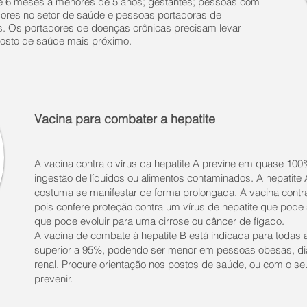
de 6 meses a menores de 5 anos; gestantes; pessoas com
dores no setor de saúde e pessoas portadoras de
s. Os portadores de doenças crônicas precisam levar
posto de saúde mais próximo.
Vacina para combater a hepatite
A vacina contra o vírus da hepatite A previne em quase 100
ingestão de líquidos ou alimentos contaminados. A hepatite
costuma se manifestar de forma prolongada. A vacina contra
pois confere proteção contra um vírus de hepatite que pode
que pode evoluir para uma cirrose ou câncer de fígado.
A vacina de combate à hepatite B está indicada para todas a
superior a 95%, podendo ser menor em pessoas obesas, dia
renal. Procure orientação nos postos de saúde, ou com o s
prevenir.