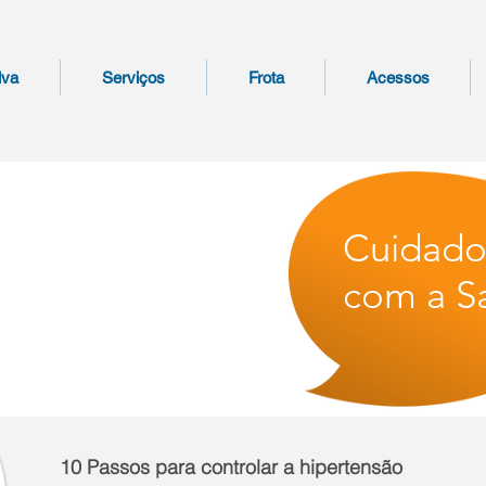
lva
Serviços
Frota
Acessos
Cuidad
com a S
10 Passos para controlar a hipertensão