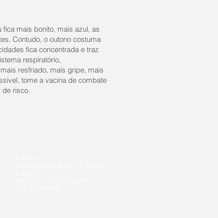
fica mais bonito, mais azul, as
ntes. Contudo, o outono costuma
idades fica concentrada e traz
stema respiratório,
mais resfriado, mais gripe, mais
possível, tome a vacina de combate
 de risco.
Endereço:
Rua Maria Paula 62 - 5º Andar -
Sala 52
Bela Vista - São Paulo/SP
Cep: 01319-905