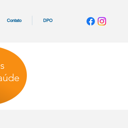
Contato
DPO
os
aúde